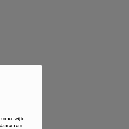
emmen wij in
je daarom om