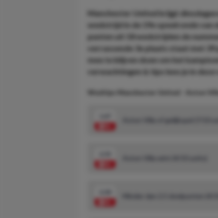
Manchester United krijgt dinsdagav
wedstrijd in de 19e speelronde van 
punten uit 18 wedstrijden de nummer 
verrassende 3e plaats staat met 39 
mee te blijven doen om het kampio
verwachtingen & tips lees je in de
Wedtips Manchester United - Aston Vil
1.47
Aston Villa of gelijkspel (7/10 u
2.55
Aston Villa wint (4/10 units)
2.30
Minder dan 2.5 doelpunten (4/1