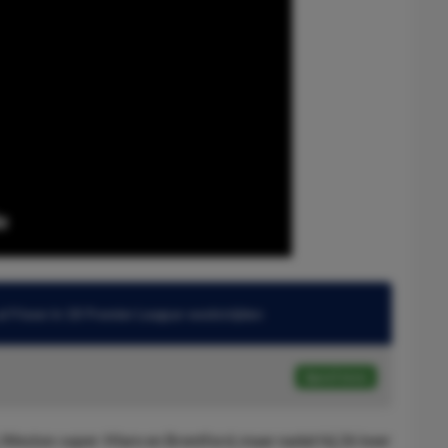
al 9 keer in 18 Premier League-wedstrijden
Speel mee
, Weston-super-Mare en Brentford, maar nadat hij 26 keer