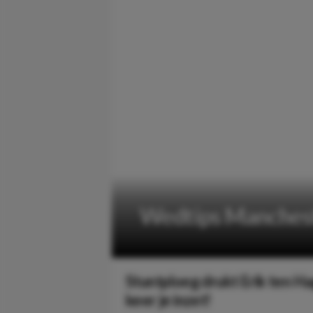
Wedtips Manchest
Stuntploeg drukt Erik ten Ha
keer je inzet!