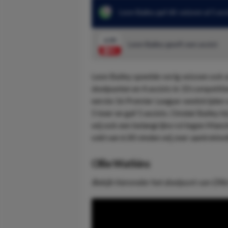
Leon Bailey gaf dit seizoen al 5 as
6.00
Leon Bailey geeft een assist
Leon Bailey speelde vorig seizoen ook a
doelpunten en 4 assists in 33 competitie
eerste 16 Premier League-wedstrijden 
5 keer en gaf 5 assists. Omdat Bailey b
wij ook een belangrijke rol tegen Manch
odd van 6.00 vinden wij zeer aantrekkel
Ollie Watkins
Bekijk hieronder het doelpunt van Olli