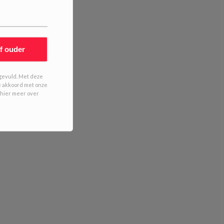
of ouder
ingevuld. Met deze
je akkoord met onze
 hier meer over