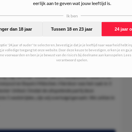
eerlijk aan te geven wat jouw leeftijd is.
Geen resultaten
Ik ben
nger dan 18 jaar
Tussen 18 en 23 jaar
24 jaar 
n de laatste 3 wedstrijden van Manchester United
ptie '24 jaar of ouder' te selecteren, bevestig je dat je je leeftijd naar waarheid hebt 
g je volledige toegang tot onze website. Door deze keuze te bevestigen, erken je en ga 
Speel mee
Geen resultaten
e voorwaarden en ben je je bewust van de risico's bij deelname aan kansspelen. Lees
verantwoord spelen.
 Villa voorspellen, voorspellen we ook dat er weinig
loeg zag namelijk ‘minder dan 2.5 doelpunten’ vallen in de
verpool en Bayern München. Hierdoor was het raak in 3
ester United. Omdat de uitspelende partij deze
ste 5 wedstrijden, zijn wij overtuigd geraakt. We zetten in