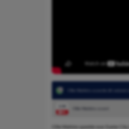
Ollie Watkins scoorde dit seizoen 
2.38
Ollie Watkins scoort
Ollie Watkins speelde voor Exeter City