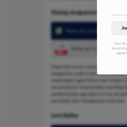
Weinig doelpunten
Artikelen
Jo
Minder dan 2.5 doelpunten in 3 va
Door de o
2.30
keuze krij
Minder dan 2.5 doelpunten
algemen
Naast dat we een overwinning van Aston
doelpunten vallen in dit duel. De thuisp
wedstrijden tegen West Ham United, Li
van de laatste 3 wedstrijden van Manch
weddenschap zag vallen in 4 van de laat
op minder dan 3 doelpunten in dit duel.
Leon Bailey