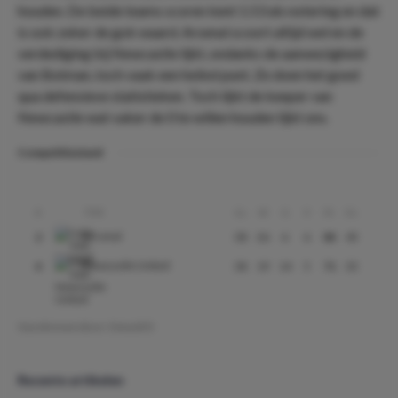
houden. De beide teams scoren kent 1.53 als notering en dat
is ook zeker de gok waard. Arsenal scoort altijd wel en de
verdediging bij Newcastle lijkt, ondanks de aanwezigheid
van Botman, toch vaak een heikel punt. Ze doen het goed
qua defensieve statistieken. Toch lijkt de keeper van
Newcastle wat vaker de 0 te willen houden lijkt ons.
Competitiestand
Club
#
Gs
W
G
V
Pt
Ds
Arsenal
2
38
26
6
6
84
45
Newcastle United
4
38
19
14
5
71
35
Geschreven door:
OnnoDO
Recente artikelen