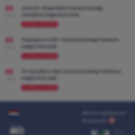
Union SG - Bodø/Glimt: Voorbeschouwing
Champions League Voorronde
08:00
VOORBESCHOUWING
Olympiakos vs NEC: Voorbeschouwing Champions
League Voorronde
08:00
VOORBESCHOUWING
FK Vojvodina vs Ajax: Voorbeschouwing Conference
League Voorronde
08:00
VOORBESCHOUWING
Wat kost gokken jou?
Stop op tijd.
uit