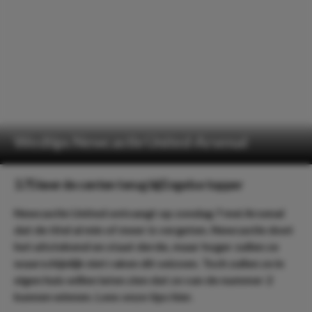
Wedtips Newcastle United-Arsenal
3.75 keer de centen terug bij Engelse topper
Newcastle United ontvangt op zondag 7 mei Arsenal
dat de titel al min of meer is vergeten. Newcastle doet
het uitstekend en staat derde, maar hoger zullen ze
waarschijnlijk niet raken dit seizoen. Toch zullen ze in
eigen huis willen laten zien dat ze van de nummer 2
kunnen winnen. Lees onze tips hier.