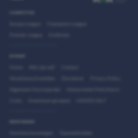
COMPETITIES
Europa League
Champions League
Premier League
Eredivisie
SITEMAP
Home
Wie zijn wij?
Contact
Verantwoord wedden
Disclaimer
Privacy Policy
Algemene Voorwaarden
Interpretatie Matchfacts
Cruks
Kwetsbare groepen
HANDS 24x7
WEDSTRIJDEN
Voorbeschouwingen
Topwedstrijden