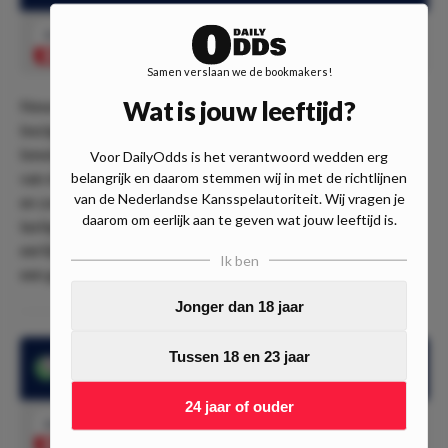
3.75
Het duel eindigt gelijk
Speel mee
Samen verslaan we de bookmakers!
Wat is jouw leeftijd?
Newcastle verloor slechts 1 van de laatste 5 duels en is
bezig aan een puik seizoen. De ploeg zal zich willen
bewijzen tegen de ploeg uit Londen die niet tegen de druk
Voor DailyOdds is het verantwoord wedden erg
van de titel lijkt te kunnen. Toch speelt ook Arsenal redelijk
belangrijk en daarom stemmen wij in met de richtlijnen
van de Nederlandse Kansspelautoriteit. Wij vragen je
en zal het voor de druk willen zorgen bij City. Dit is een
daarom om eerlijk aan te geven wat jouw leeftijd is.
lastig te voorspellen duel. Wij zien het duel gelijk eindigen
eerlijk gezegd. Het staat op 3.75 genoteerd en dat is wel
Ik ben
een gokje waard.
Jonger dan 18 jaar
Tussen 18 en 23 jaar
In 3 van de laatste 5 duels van Newcastle viel de +3.5 goals
24 jaar of ouder
2.62
+3.5 goals
Speel mee