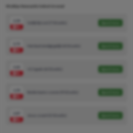
Wedtips Newcastle United-Arsenal
2.30
Gelijk bij rust (7/10 units)
Speel mee
3.75
Het duel eindigt gelijk (4/10 units)
Speel mee
2.62
+3.5 goals (6/10 units)
Speel mee
1.53
Beide teams scoren (9/10 units)
Speel mee
2.87
Jesus scoort (5/10 units)
Speel mee