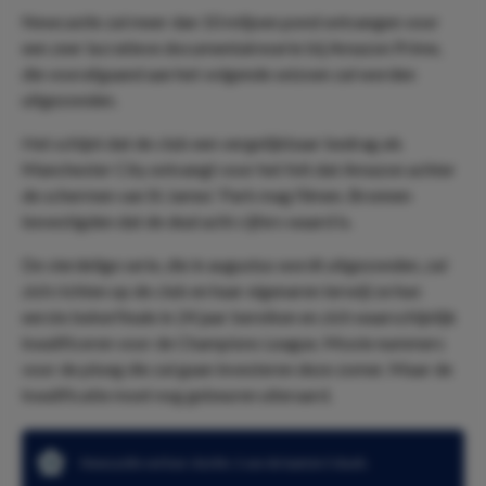
Newcastle zal meer dan 10 miljoen pond ontvangen voor
een zeer lucratieve documentaireserie bij Amazon Prime,
die voorafgaand aan het volgende seizoen zal worden
uitgezonden.
Het schijnt dat de club een vergelijkbaar bedrag als
Manchester City ontvangt voor het feit dat Amazon achter
de schermen van St James' Park mag filmen. Bronnen
bevestigden dat de deal acht cijfers waard is.
De vierdelige serie, die in augustus wordt uitgezonden, zal
zich richten op de club en haar eigenaren terwijl ze hun
eerste bekerfinale in 24 jaar bereiken en zich waarschijnlijk
kwalificeren voor de Champions League. Mooie nummers
voor de ploeg die zal gaan investeren deze zomer. Maar de
kwalificatie moet nog gebeuren uiteraard.
Newcastle verloor slechts 1 van de laatste 5 duels