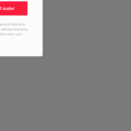
of ouder
ingevuld. Met deze
je akkoord met onze
 hier meer over