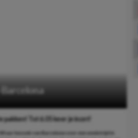
-Barcelona
 pakken! Tot 6.05 keer je inzet!
0 uur bezoek van Barcelona voor een wedstrijd in