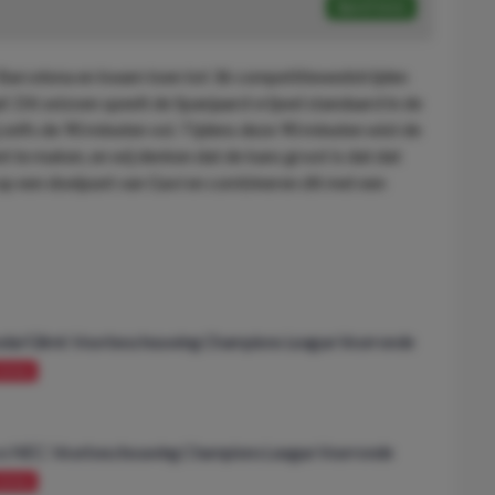
Speel mee
r Barcelona en kwam toen tot 36 competitiewedstrijden
af. Dit seizoen speelt de Spanjaard vrijwel standaard in de
zelfs de 90 minuten vol. Tijdens deze 90 minuten wist de
 te maken, en wij denken dat de kans groot is dat dat
op een doelpunt van Gavi en combineren dit met een
odø/Glimt: Voorbeschouwing Champions League Voorronde
WING
vs NEC: Voorbeschouwing Champions League Voorronde
WING