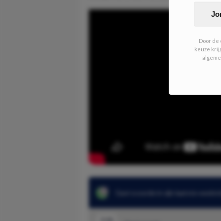
Artikelen
Jo
Door de o
keuze krij
algemen
Gavi scoorde in zijn laatste wedstr
5.10