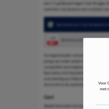
een 2-2 gelijkspel tegen Club Brugge. 
waardoor wij opnieuw een resultaat va
Barcelona won 3 van de laatste 
1.66
Barcelona wint
Competities
De tegenstander verkeert wel in een g
ploeg van onder andere Frenkie de Jon
competitie werd afgetrapt met een tele
Barcelona zich herpakte en Cadiz met 2
Clubs
overwinning op Villarreal. De vorm van 
Voor D
doortrekt in de wedstrijd tegen Osasun
met d
Gavi
Bekijk hieronder het doelpunt van Gavi 