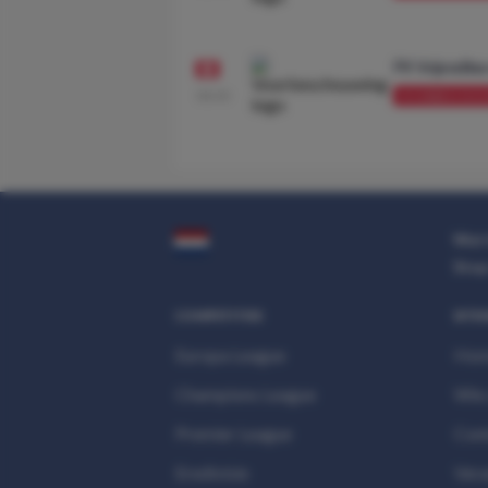
FK Vojvodina
08:00
VOORBESCHOU
Wat 
Stop 
COMPETITIES
SITE
Europa League
Ho
Champions League
Wie 
Premier League
Con
Eredivisie
Ver