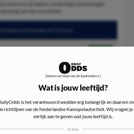
Barcelona won de laatste 3 onderlinge ontmoetingen
n de ploeg van Xavi verwachten.
3 onderlinge ontmoetingen met Osasuna
Speel mee
oede vorm. Na een 0-1 overwinning op AC Milan wist de
Geen resultaten
g met 4-2 van Tottenham Hotspur te winnen. De
Samen verslaan we de bookmakers!
urstellend doelpuntloos gelijkspel tegen Getafe, waarna
Wat is jouw leeftijd?
-0 versloeg. De reeks werd afgesloten met een 3-4
Barcelona is goed en wij denken dat de ploeg deze lijn
ailyOdds is het verantwoord wedden erg belangrijk en daarom st
a.
e richtlijnen van de Nederlandse Kansspelautoriteit. Wij vragen 
eerlijk aan te geven wat jouw leeftijd is.
Geen resultaten
Ik ben
(en Frenkie de Jong) tegen Vilarreal