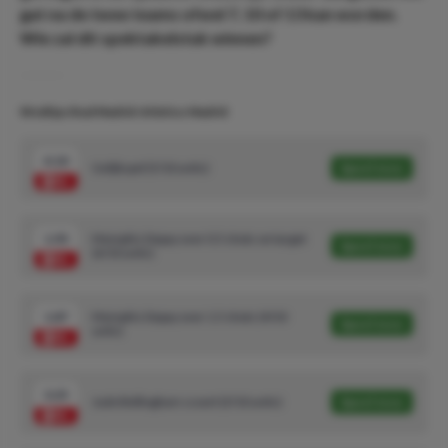
gat na de twee teams ofwel 7, 10 of 13 kan worden.
Wie zal dit spektakelstuk winnen?
Wedtips Real Madrid-Atletico Madrid
4.10
Gelijkspel (5/10 units)
Speel mee
1.93
Memphis Depay over 0.5 shots on target
Speel mee
(6/10 units)
1.87
Memphis Depay over 1.5 shots (4/10
Speel mee
units)
3.25
Jude Bellingham scoort (3/10 units)
Speel mee