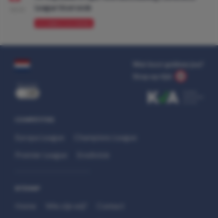
League Voorronde
08:00
VOORBESCHOUWING
Wat kost gokken jou?
Stop op tijd.
uit
COMPETITIES
Europa League
Champions League
Premier League
Eredivisie
SITEMAP
Home
Wie zijn wij?
Contact