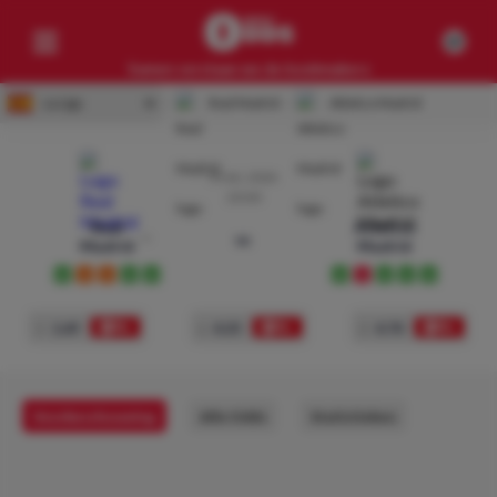
Samen verslaan we de bookmakers
La Liga
Real Madrid
-
Atletico Madrid
Competities
Geen resultaten
4 feb. 2024
20:00
Clubs
Real
Atletico
vs
Madrid
Madrid
Geen resultaten
W
D
D
W
W
W
L
W
W
W
Artikelen
Geen resultaten
1
1.69
x
4.25
2
4.70
Voorbeschouwing
Alle Odds
Statistieken