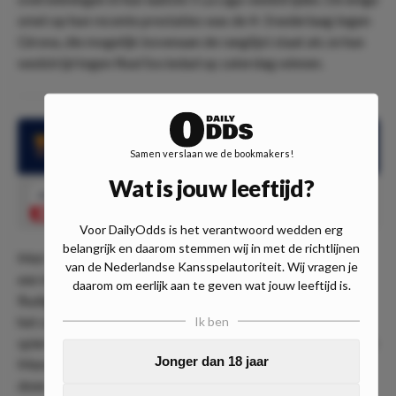
smet op hun recente prestaties was de 4-3 nederlaag tegen
Girona, die mogelijk bovenaan de ranglijst staat als ze hun
wedstrijd tegen Real Sociedad op zaterdag winnen.
Atletico Madrid won al sinds 2016 niet in het Santiago Bernabeú
Samen verslaan we de bookmakers!
Wat is jouw leeftijd?
4.10
Gelijkspel
Speel mee
Voor DailyOdds is het verantwoord wedden erg
belangrijk en daarom stemmen wij in met de richtlijnen
Met blessures en schorsingen aan beide zijden belooft het
van de Nederlandse Kansspelautoriteit. Wij vragen je
een intense strijd te worden. Real Madrid zal Antonio
daarom om eerlijk aan te geven wat jouw leeftijd is.
Rudiger misschien moeten missen, terwijl Atletico Madrid
het zonder Alvaro Morata moet stellen vanwege een
Ik ben
spierblessure.Toch lijkt Atletico Madrid daardoor weer met
Jonger dan 18 jaar
Memphis Depay te gaan starten en die is niet in slechte
doen. De wedstrijd is alweer het vierde duel tussen de twee