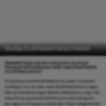
Wedtips Real Madrid-Atletico Madrid
Memphis Depay vult de voetsporen van Alvaro
Morata in de Madrileense derby tegen Real Madrid:
tot 4.50 keer je inzet!
De Spaanse hoofdstad Madrid verandert komende
zondag in vuur en vlam, waar Real Madrid het in eigen
huis op zal nemen tegen Atletico Madrid in La Liga. Het
belooft een spannend affiche te worden met grote
gevolgen in de Spaanse titelstrijd. Zeker aangezien het