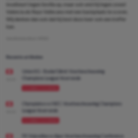
invalbeurt tegen Sevilla op, maar ook wist hij tegen zowel
Valencia als Rayo Vallecano met een basisplaats te scoren.
Wij denken dan ook dat hij best deze keer ook een treffer
kan.
Geschreven door:
VPDO
Recente artikelen
Union SG - Bodø/Glimt: Voorbeschouwing
Champions League Voorronde
08:00
VOORBESCHOUWING
Olympiakos vs NEC: Voorbeschouwing Champions
League Voorronde
08:00
VOORBESCHOUWING
FK Vojvodina vs Ajax: Voorbeschouwing Conference