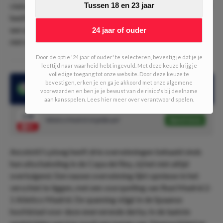
clubs in dit seizoen, waarbij Atletico tot nu toe de overhand
Tussen 18 en 23 jaar
heeft gehad. Echter, een overwinning in het Bernabeu blijft
een uitdaging voor Atletico, aangezien ze daar sinds 2016
24 jaar of ouder
niet meer hebben gewonnen.
Door de optie '24 jaar of ouder' te selecteren, bevestig je dat je je
leeftijd naar waarheid hebt ingevuld. Met deze keuze krijg je
volledige toegang tot onze website. Door deze keuze te
bevestigen, erken je en ga je akkoord met onze algemene
Real Madrid won nauwelijks wedstrijden met een marge
voorwaarden en ben je je bewust van de risico's bij deelname
afgelopen weken
aan kansspelen. Lees hier meer over verantwoord spelen.
2.08
Atletico Madrid of gelijkspel
Speel mee
Ancelotti's ploeg heeft drie overwinningen behaald sinds
hun uitschakeling in de Copa del Rey, zij het niet altijd
overtuigend. Een nauwe overwinning lijkt opnieuw in het
verschiet te liggen, met een voorspelling van Real Madrid 2-
1 Atletico Madrid. De spanning stijgt in de Spaanse
hoofdstad voor deze enerverende derby. In de laatste