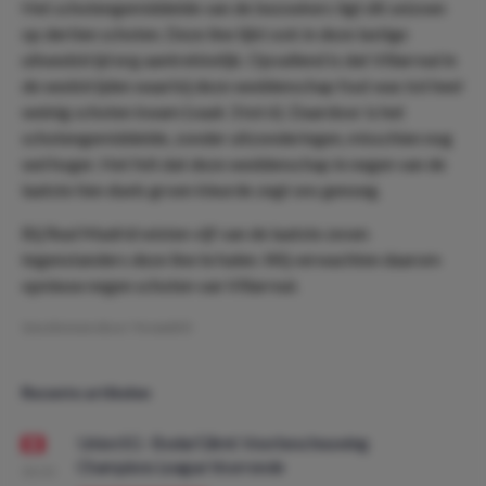
Het schotengemiddelde van de bezoekers ligt dit seizoen
op dertien schoten. Deze line lijkt ook in deze lastige
uitwedstrijd erg aantrekkelijk. Opvallend is dat Villarreal in
de wedstrijden waarbij deze weddenschap fout was tot heel
weinig schoten kwam (vaak 3 tot 6). Daardoor is het
schotengemiddelde, zonder uitzonderingen, misschien nog
wel hoger. Het feit dat deze weddenschap in negen van de
laatste tien duels groen kleurde zegt ons genoeg.
Bij Real Madrid wisten vijf van de laatste zeven
tegenstanders deze line te halen. Wij verwachten daarom
opnieuw negen schoten van Villarreal.
Geschreven door:
YoramDO
Recente artikelen
Union SG - Bodø/Glimt: Voorbeschouwing
Champions League Voorronde
08:00