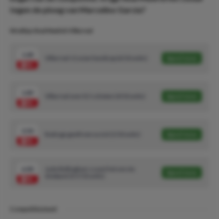
tegen de ploeg van Marcelino Garcia?
Wedtips Real Madrid-Villarreal
1.68
Villarreal +2 asian handicap (6/10 units)
Speel mee
1.89
Villarreal over 8.5 schoten (4/10 units)
Speel mee
3.50
Rodrygo geeft een assist (1/10 units)
Speel mee
6.00
Jude Bellingham scoort het eerste
Speel mee
doelpunt (0.5/10 units)
Competitiestand