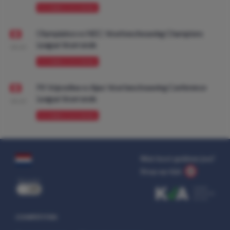
VOORBESCHOUWING
Olympiakos vs NEC: Voorbeschouwing Champions
League Voorronde
08:00
VOORBESCHOUWING
FK Vojvodina vs Ajax: Voorbeschouwing Conference
League Voorronde
08:00
VOORBESCHOUWING
Wat kost gokken jou?
Stop op tijd.
uit
COMPETITIES