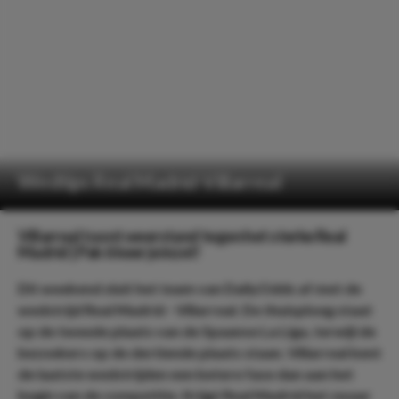
Wedtips Real Madrid-Villarreal
Villarreal toont weerstand tegen het sterke Real
Madrid | Pak 6 keer je inzet!
Dit weekend sluit het team van DailyOdds af met de
wedstrijd Real Madrid - Villarreal. De thuisploeg staat
op de tweede plaats van de Spaanse La Liga, terwijl de
bezoekers op de dertiende plaats staan. Villarreal kent
de laatste wedstrijden een betere fase dan aan het
begin van de competitie. Krijgt Real Madrid het zwaar