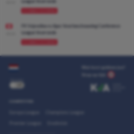
League Voorronde
08:00
VOORBESCHOUWING
FK Vojvodina vs Ajax: Voorbeschouwing Conference
League Voorronde
08:00
VOORBESCHOUWING
Wat kost gokken jou?
Stop op tijd.
uit
COMPETITIES
Europa League
Champions League
Premier League
Eredivisie