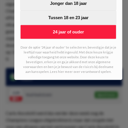
Jonger dan 18 jaar
eigen huis in staat moeten zijn om de finale van de
Champions League te bereiken, zelfs tegen het ongelofelijk
efficiente Real Madrid. Een week eerder hielden de teams
Tussen 18 en 23 jaar
elkaar in evenwicht, maar daar was afgelopen midweek
geen spraken van. In de eerste helft zette Bernardo Silva de
24 jaar of ouder
stand op 2-0, waarna The Citizens in de tweede helft vrolijk
doorgingen. Manuel Akanji zette in de 76e minuut de stand
Door de optie '24 jaar of ouder' te selecteren, bevestig je dat je je
op 3-0, waarna Julian Alvarez de eindstand bepaalde op 4-
leeftijd naar waarheid hebt ingevuld. Met deze keuze krijg je
volledige toegang tot onze website. Door deze keuze te
0.
bevestigen, erken je en ga je akkoord met onze algemene
voorwaarden en ben je je bewust van de risico's bij deelname
aan kansspelen. Lees hier meer over verantwoord spelen.
Carlo Ancelotti is ook volgend seizoen de trainer van Real
Madrid
2.20
Real Madrid wint
Speel mee
Carlo Ancelotti werd dus eerder deze week nog de
Champions League uitgeknikkerd, maar dat zorgde niet
voor een afname van het vertrouwen van Carlo Ancelotti in