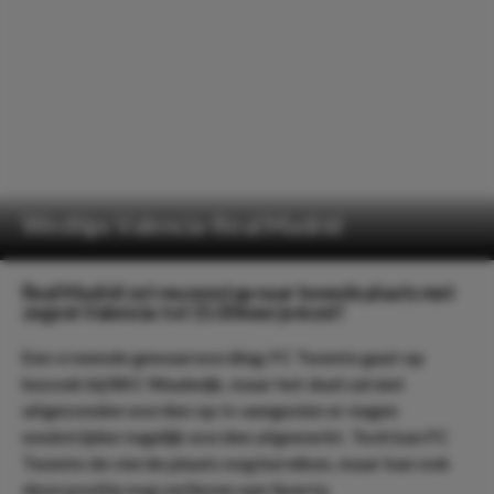
Wedtips Valencia-Real Madrid
Real Madrid zet reuzenstap naar tweede plaats met
zege in Valencia: tot 15.00 keer je inzet!
Een vreemde gewaarwording; FC Twente gaat op
bezoek bij RKC Waalwijk, maar het duel zal niet
uitgezonden worden op tv aangezien er negen
wedstrijden tegelijk worden afgewerkt. Toch kan FC
Twente de vierde plaats nog bereiken, maar kan ook
deze positie nog verliezen aan Sparta.