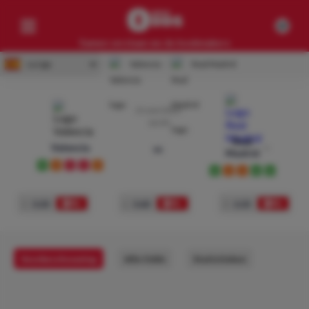
Samen verslaan we de bookmakers
La Liga
Valencia
-
Real Madrid
Competities
Geen resultaten
21 mei 2023
16:30
Clubs
Real
Valencia
vs
Madrid
Geen resultaten
W
D
L
L
D
W
D
D
W
W
Artikelen
Geen resultaten
1
3.20
x
3.60
2
2.23
Voorbeschouwing
Alle Odds
Statistieken