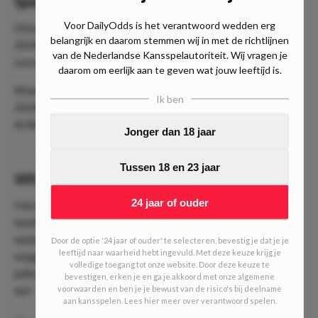
Speelschema halve finales WK 2022
Voor DailyOdds is het verantwoord wedden erg
Dinsdag 13 december 2022
belangrijk en daarom stemmen wij in met de richtlijnen
20:00 uur W57 - W58
van de Nederlandse Kansspelautoriteit. Wij vragen je
Lucail Iconic Stadion
daarom om eerlijk aan te geven wat jouw leeftijd is.
Woensdag 14 december 2022
Ik ben
20:00 uur W59 - W60
Al Bayt Stadion
Jonger dan 18 jaar
Tussen 18 en 23 jaar
WK POULE
24 jaar of ouder
Heb jij je al aangemeld voor onze WK Poule? DailyOdds
heeft voor het eerst een
gratis WK poule
op de eigen
website! Met een gigantische prijzenpot van €4.500, mede
Door de optie '24 jaar of ouder' te selecteren, bevestig je dat je je
leeftijd naar waarheid hebt ingevuld. Met deze keuze krijg je
mogelijk gemaakt door bookmaker
Circus
, strijden
volledige toegang tot onze website. Door deze keuze te
jullie
Bookiebeaters
gratis om de prijzen én natuurlijk de
bevestigen, erken je en ga je akkoord met onze algemene
eer!
voorwaarden en ben je je bewust van de risico's bij deelname
aan kansspelen. Lees hier meer over verantwoord spelen.