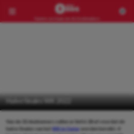
Samen verslaan we de bookmakers
Competities
Geen resultaten
Clubs
Geen resultaten
Artikelen
Geen resultaten
Halve finales WK 2022
Van de 32 deelnemers vallen er liefst 28 af voordat de
halve finales van het
WK in Qatar
worden bereikt. 4