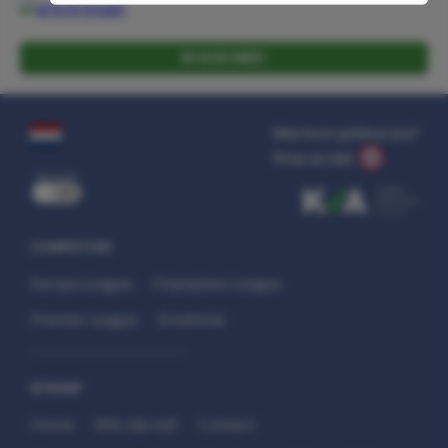
IK DOE MEE!
Wat kost gokken jou?
Stop op tijd.
uit
COMPETITIES
Europa League
Champions League
Premier League
Eredivisie
SITEMAP
Home
Wie zijn wij?
Contact