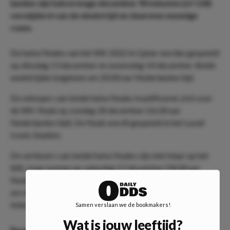
landen zijn halverwege december 90 minuten (of 120)
verwijderd van de eindstrijd en daarmee eeuwige
roem.
De halve finales van het WK 2022 in Qatar worden gespeeld
op dinsdag 13 december en woensdag 14 december. Beide
wedstrijden beginnen om 20.00 uur Nederlandse tijd.
De winnaars van beide halve finales kwalificeren zich voor
de WK-finale op zondag 18 december (16.00 uur
Nederlandse tijd). De finale wordt gespeeld in het Lusail
Iconic Stadion.
De verliezers van beide halve finales zijn niet klaar op het
WK, maar komen op zaterdag 17 december (18.00 uur
Nederlandse tijd) in actie in de troostfinale. De wedstrijd
om de derde en vierde plaats wordt gespeeld in het Khalifa
International Stadion in Doha.
Samen verslaan we de bookmakers!
Wat is jouw leeftijd?