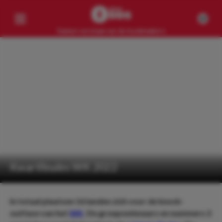
Samen verslaan we de bookmakers
Competities
Geen resultaten
Clubs
Geen resultaten
Artikelen
Geen resultaten
Kwartfinales WK 2022
In totaal plaatsen 16 landen zich voor de knock-
outfase van het
WK
. De groepswinnaars en nummers 2