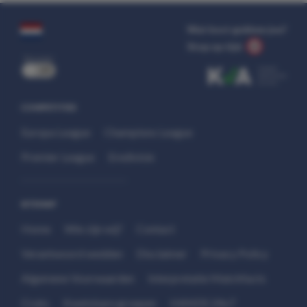
Wat kost gokken jou?
Stop op tijd.
uit
COMPETITIES
Europa League
Champions League
Premier League
Eredivisie
SITEMAP
Home
Wie zijn wij?
Contact
Verantwoord wedden
Disclaimer
Privacy Policy
Algemene Voorwaarden
Interpretatie Matchfacts
Cruks
Kwetsbare groepen
HANDS 24x7