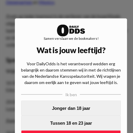
Denemarken
en
Mexico
.
Zoals op ieder toernooi is de verliezer van de kwartfinale
uitgeschakeld, terwijl de winnaars zich kwalificeren voor de
laatste vier. De halve finales worden gespeeld op dinsdag 13
en donderdag 14 december 2022 . Klik hier voor het
Samen verslaan we de bookmakers!
volledige
speelschema
van het WK 2022.
Wat is jouw leeftijd?
Speelschema kwartfinales WK 2022
Voor DailyOdds is het verantwoord wedden erg
belangrijk en daarom stemmen wij in met de richtlijnen
Vrijdag 9 december 2022
van de Nederlandse Kansspelautoriteit. Wij vragen je
daarom om eerlijk aan te geven wat jouw leeftijd is.
16:00 uur W53 - W54
Education City Stadion
Ik ben
20:00 uur W49 - W50
Jonger dan 18 jaar
Lusail Iconic Stadion
Zaterdag 10 december 2022
Tussen 18 en 23 jaar
16:00 uur W55 - W56