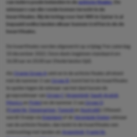
van iedere poule belanden in de
achtste finales
. De
winnaars van die ronde komen terecht in de
kwartfinales. Bij de loting voor het WK in Qatar is al
bepaald welke landen elkaar kunnen treffen in de de
kwartfinales.
De kwartfinales worden afgewerkt op vrijdag 9 en zaterdag
10 december 2022. Deze duels beginnen standaard om
16.00 uur en 20.00 uur (Nederlandse tijd).
Als
Oranje
Groep A
wint en in de achtste finales afrekent
met de nummer 2 van
Groep B
, komt het in de kwartfinales
te spelen tegen de winnaar van het duel tussen de
groepswinnaar van
Groep C
(
Argentinië
,
Saudi-Arabië
,
Mexico
en
Polen
) en de nummer 2 van
Groep D
(
Frankrijk
,
Denemarken
,
Tunesië
en
Australië
). Oftewel:
wordt Oranje via
Engeland
of de
Verenigde Staten
winnaar
van de achtste finales, dan lonkt in de kwartfinales een
ontmoeting met landen als
Argentinië
,
Frankrijk
,