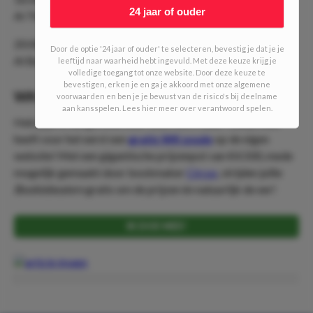
24 jaar of ouder
Al Thumama Stadion
20:00 uur W51 - W52
Door de optie '24 jaar of ouder' te selecteren, bevestig je dat je je
Al Bayt Stadion
leeftijd naar waarheid hebt ingevuld. Met deze keuze krijg je
volledige toegang tot onze website. Door deze keuze te
bevestigen, erken je en ga je akkoord met onze algemene
WK POULE
voorwaarden en ben je je bewust van de risico's bij deelname
aan kansspelen. Lees hier meer over verantwoord spelen.
Heb jij je al aangemeld voor onze WK Poule? DailyOdds
heeft voor het eerst een
gratis WK poule
op de eigen
website! Met een gigantische prijzenpot van €4.500, mede
mogelijk gemaakt door bookmaker
Circus
, strijden jullie
Bookiebeaters
gratis om de prijzen én natuurlijk de eer!
IK DOE MEE!