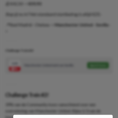
💰 €42,50 ->
€59,93
Stap jij nu in? Het standaard startbedrag is altijd €25,-
📍Real Madrid - Chelsea ->
Manchester United - Sevilla
-
>
Challenge Trein #2!
1.41
Manchester United wint van Sevilla
Speel mee
Challenge Trein #2!
39% van de Community koos vanochtend voor een
overwinning van Manchester United. Bijna 1/3 van de
keuzes viel op 2+ doelpunten bij Feyenoord - AS Roma,