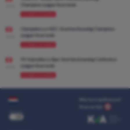
Champions League Voorronde
08:00
VOORBESCHOUWING
Olympiakos vs NEC: Voorbeschouwing Champions
League Voorronde
08:00
VOORBESCHOUWING
FK Vojvodina vs Ajax: Voorbeschouwing Conference
League Voorronde
08:00
VOORBESCHOUWING
Wat kost gokken jou?
Stop op tijd.
uit