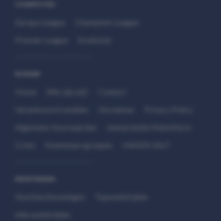
COMPETITIES
Europa League
Champions League
Premier League
Eredivisie
SITEMAP
Home
Wie zijn wij?
Contact
Verantwoord wedden
Disclaimer
Privacy Policy
Algemene Voorwaarden
Interpretatie Matchfacts
Cruks
Kwetsbare groepen
HANDS 24x7
WEDSTRIJDEN
Voorbeschouwingen
Topwedstrijden
Alle wedstrijden