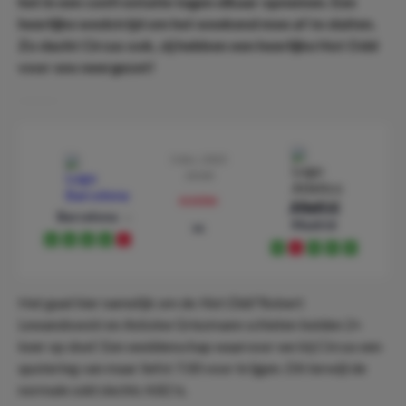
het in een confrontatie tegen elkaar opnemen. Een
heerlijke wedstrijd om het weekend mee af te sluiten.
Zo dacht Circus ook, zij hebben een heerlijke Hot Odd
voor ons neergezet!
3 dec. 2023
20:00
preview
Atletico
Barcelona
Madrid
vs
W
W
W
W
L
W
L
W
W
W
Het gaat hier namelijk om de
Hot Odd
‘Robert
Lewandowski en Antoine Griezmann schieten beiden 2+
keer op doel’. Een weddenschap waarvoor we bij Circus een
quotering van maar liefst 7.00 voor krijgen. Dit terwijl de
normale odd slechts 4.82 is.