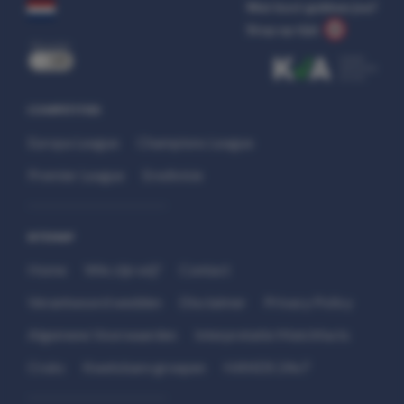
Wat kost gokken jou?
Stop op tijd.
uit
COMPETITIES
Europa League
Champions League
Premier League
Eredivisie
SITEMAP
Home
Wie zijn wij?
Contact
Verantwoord wedden
Disclaimer
Privacy Policy
Algemene Voorwaarden
Interpretatie Matchfacts
Cruks
Kwetsbare groepen
HANDS 24x7