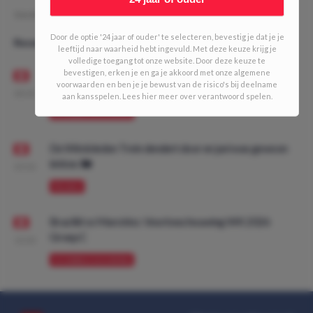
Geschreven door:
MDO
Door de optie '24 jaar of ouder' te selecteren, bevestig je dat je je
Recente artikelen
leeftijd naar waarheid hebt ingevuld. Met deze keuze krijg je
volledige toegang tot onze website. Door deze keuze te
bevestigen, erken je en ga je akkoord met onze algemene
FK Vojvodina vs Ajax: Voorbeschouwing Conference
voorwaarden en ben je je bewust van de risico's bij deelname
League Voorronde
08:00
aan kansspelen. Lees hier meer over verantwoord spelen.
VOORBESCHOUWING
De Wimbledon Trein dendert door en juni was gewoon
lekker. 🚂
09:00
PROMO
Brazilië vs Marokko: Voorbeschouwing WK 2026
Groep C
10:00
VOORBESCHOUWING