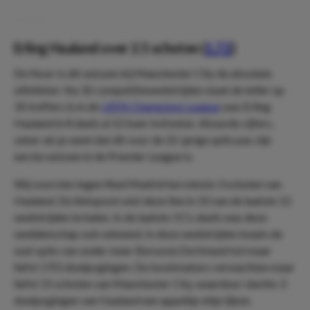
Erling Haaland over 2.5 schoten (
1.72
)
De Noor is dit seizoen bij Manchester City de absolute
uitblinker. Na 32 competitiewedstrijden staat de teller op
35 treffers & in de
UEFA Champions League
was Erling
Haaland in 8 duels al 12 keer trefzeker. Absurde cijfers,
zeker als je weet dat dit voor de 22-jarige spits pas zijn
eerste seizoen in de Premier League is.
Wij voorzien tegen Real Madrid ten minste 3 schoten van
Haaland. De linkspoot wist deze line in 10 van de laatste 12
wedstrijden te halen. In de laatste 3 CL-duels was deze
weddenschap ook winnend. In deze wedstrijden kwam de
oud-spits van onder meer Borussia Dortmund tot maar
liefst 17(!) doelpogingen. De bookmakers verwachten maar
liefst 15 schoten van Manchester City, waardoor slechts 3
doelpogingen van Haaland een appeltje eitje lijken.