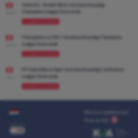
Union SG - Bodø/Glimt: Voorbeschouwing
Champions League Voorronde
08:00
VOORBESCHOUWING
Olympiakos vs NEC: Voorbeschouwing Champions
League Voorronde
08:00
VOORBESCHOUWING
FK Vojvodina vs Ajax: Voorbeschouwing Conference
League Voorronde
08:00
VOORBESCHOUWING
Wat kost gokken jou?
Stop op tijd.
uit