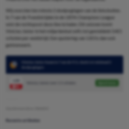
Wij voorzien ten minste 2 doelpogingen van de linksbuiten.
In 7 van de 9 wedstrijden in de UEFA Champions League
wist de rechtspoot deze line te halen. Dit seizoen komt
Vinícius Júnior in het miljardenbal zelfs tot gemiddeld 3.4(!)
schoten per wedstrijd. Een quotering van 1.83 is dan ook
gekkenwerk.
Vinícius Júnior kwam in 7 van de 9 CL-duels tot minimaal 2
doelpogingen
1.83
Vinícius Júnior over 1.5 schoten
Speel mee
Geschreven door:
NielsDO
Recente artikelen