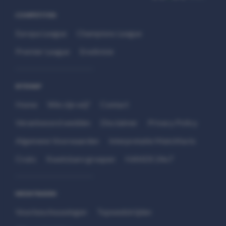
COMPETITIES
Europa League
Champions League
Premier League
Eredivisie
SITEMAP
Home
Wie zijn wij?
Contact
Verantwoord wedden
Disclaimer
Privacy Policy
Algemene Voorwaarden
Interpretatie Matchfacts
Cruks
Kwetsbare groepen
HANDS 24x7
WEDSTRIJDEN
Voorbeschouwingen
Topwedstrijden