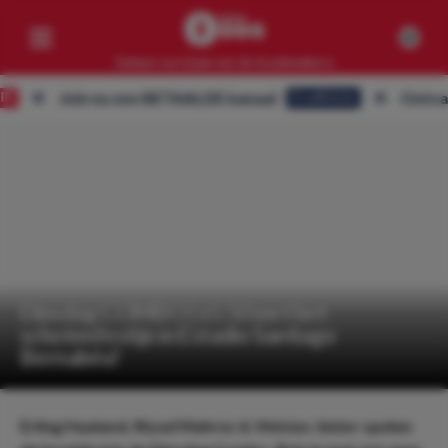
Samen verslaan we de bookmakers
Join nu ons BETAALDE kanaal
Ontvang ALLE
Eredivisie
Competities
Geen resultaten
Clubs
Geen resultaten
Artikelen
Geen resultaten
Dinsdag COMBO | x5.50 met het
schotenfestijn in Estadio Santiago
Bernabéu!
Erling Haaland, Riyad Mahrez & Vinícius Júnior spelen