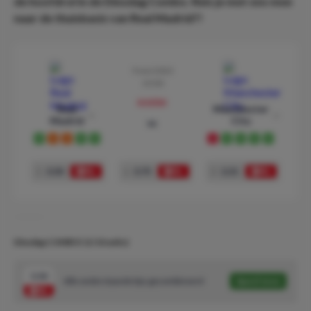
de hoofdrol in de Dinsdag Combo. Reis je met ons mee
naar de thuisbasis van Real Madrid?!
9 mei 2023
19:00
preview
Real
Manchester
Madrid
City
vs
W
D
D
W
W
L
W
W
W
W
1
3.30
x
3.75
2
2.21
Dinsdag COMBO! (1/10 units)
5.50
Alle onderstaande tips gecombineerd
Speel mee