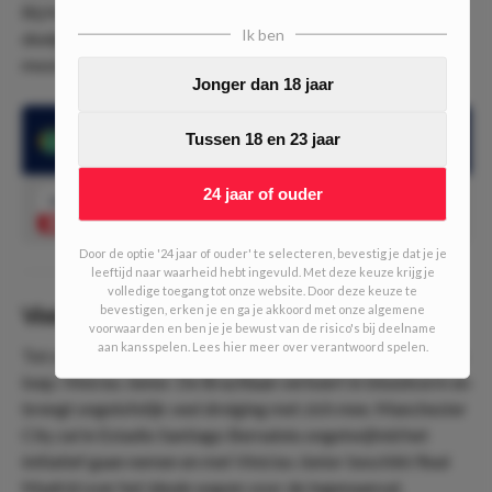
Bij Kambi krijg je slechts 1.49 keer je inzet terug voor 2+
Ik ben
doelpogingen van Mahrez. Oftewel, bij bet365 krijgen we
mooie value.
Jonger dan 18 jaar
Riyad Mahrez kwam in 3 van de laatste 4 CL-duels tot ten
Tussen 18 en 23 jaar
minste 2 schoten
24 jaar of ouder
1.80
Riyad Mahrez over 1.5 schoten
Speel mee
Door de optie '24 jaar of ouder' te selecteren, bevestig je dat je je
leeftijd naar waarheid hebt ingevuld. Met deze keuze krijg je
volledige toegang tot onze website. Door deze keuze te
bevestigen, erken je en ga je akkoord met onze algemene
Vinícius Júnior over 1.5 schoten (
1.83
)
voorwaarden en ben je je bewust van de risico's bij deelname
aan kansspelen. Lees hier meer over verantwoord spelen.
Tot slot nemen wij ook een speler van Real Madrid onder de
loep; Vinícius Júnior. De Braziliaan verkeert in bloedvorm en
brengt ongelofelijk veel dreiging met zich mee. Manchester
City zal in Estadio Santiago Bernabéu ongetwijfeld het
initiatief gaan nemen en met Vinícius Júnior beschikt Real
Madrid over het ideale wapen voor de tegenaanval.