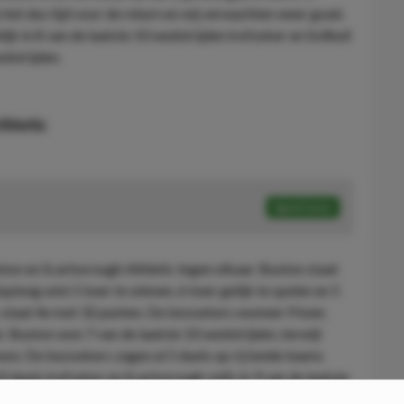
is het dus tijd voor de return en wij verwachten weer goals
jk in 8 van de laatste 10 wedstrijden trefzeker en Solihull
edstrijden.
hletic
Speel mee
ton en Scarborough Athletic tegen elkaar. Buxton staat
ploeg wist 5 keer te winnen, 6 keer gelijk te spelen en 5
c staat 4e met 32 punten. De bezoekers wonnen 9 keer,
r. Buxton won 7 van de laatste 10 wedstrijden, terwijl
won. De bezoekers zagen al 5 duels op rij beide teams
0 duels trefzeker en Scarborough zelfs in 9 van de laatste
de kanten vandaag.