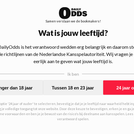
Geen resultaten
h Sports
Samen verslaan we de bookmakers!
Wat is jouw leeftijd?
ailyOdds is het verantwoord wedden erg belangrijk en daarom st
Speel mee
e richtlijnen van de Nederlandse Kansspelautoriteit. Wij vragen 
eerlijk aan te geven wat jouw leeftijd is.
Geen resultaten
gue, waar Hereford United het opneemt tegen
Ik ben
ussen de nummer 13 en 14 van de competitie. Hereford
en Peterborough. De thuisploeg won 6 van de laatste 10
nger dan 18 jaar
Tussen 18 en 23 jaar
24 jaar 
ste 10. Peterborough ziet vaak weinig goals vallen de
s werd er steeds maximaal 2 keer gescoord. Onze
t er minder dan 3 doelpunten gaan vallen.
ptie '24 jaar of ouder' te selecteren, bevestig je dat je je leeftijd naar waarheid hebt 
g je volledige toegang tot onze website. Door deze keuze te bevestigen, erken je en ga 
Geen resultaten
e voorwaarden en ben je je bewust van de risico's bij deelname aan kansspelen. Lees
)
verantwoord spelen.