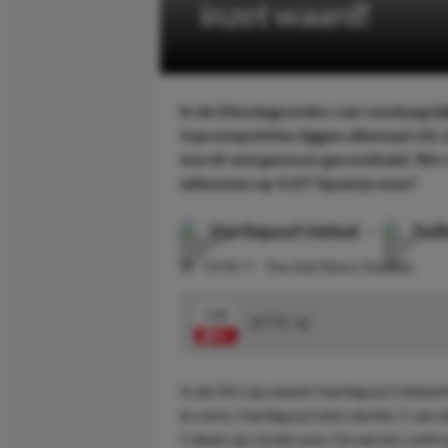
inzet waard!
In de Dinsdagcombo van vandaag kij
topcompetities liggen allemaal stil,
wordt wel gewoon gevoetbald. We v
uitkomen op 4.67! Speel je mee?
Hartlepool United
-
Soli
⏰
19:45
📍
The Suit Direct Stadium
1.54
BTTS 'Ja'
In de FA Cup neemt Hartlepool United he
in vorm. Hartlepool wist slechts 1 van d
5 duels op rij niet won. De eerste confr