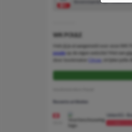
Bovenstaande tips combineren
WK POULE
Heb jij je al aangemeld voor onze WK P
poule
op de eigen website! Met een gi
door bookmaker
Circus
, strijden jullie
B
Geschreven door:
Pascal
Recente artikelen
Union SG - B
08:00
VOORBESCHOU