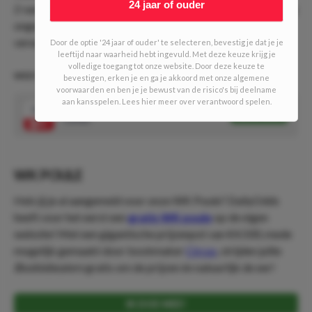
24 jaar of ouder
2 van de laatste 3 duels. Betis is daarentegen al 4 duels op rij
ongeslagen en wist 3 van deze 4 duels te winnen. Wij
verwachten 3 punten voor de bezoekers.
Door de optie '24 jaar of ouder' te selecteren, bevestig je dat je je
leeftijd naar waarheid hebt ingevuld. Met deze keuze krijg je
volledige toegang tot onze website. Door deze keuze te
WEDTIPS - DONDERDAG COMBO (1/10 UNITS)
bevestigen, erken je en ga je akkoord met onze algemene
voorwaarden en ben je je bewust van de risico's bij deelname
aan kansspelen. Lees hier meer over verantwoord spelen.
7.71
Bovenstaande tips combineren tot 1
Speel mee
combo
WK POULE
Heb jij je al aangemeld voor onze WK Poule? DailyOdds
heeft voor het eerst een
gratis WK poule
op de eigen
website! Met een gigantische prijzenpot van €4.500, mede
mogelijk gemaakt door bookmaker
Circus
, strijden jullie
Bookiebeaters
gratis om de prijzen én natuurlijk de eer!
IK DOE MEE!