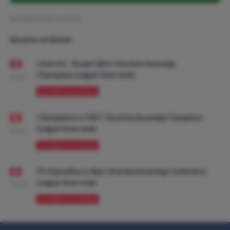
Geschreven door:
Pascal
Recente artikelen
Union SG - Bodø/Glimt: Voorbeschouwing
Champions League Voorronde
08:00
VOORBESCHOUWING
Olympiakos vs NEC: Voorbeschouwing Champions
League Voorronde
08:00
VOORBESCHOUWING
FK Vojvodina vs Ajax: Voorbeschouwing Conference
League Voorronde
08:00
VOORBESCHOUWING