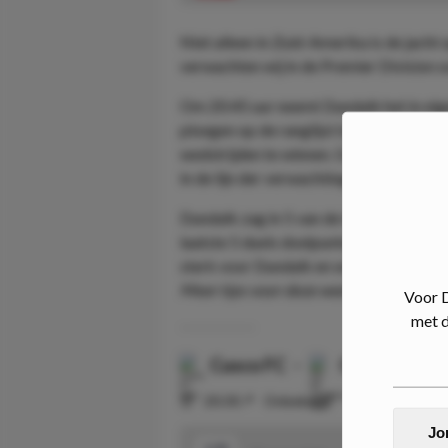
Niet alleen in Zuid-Amerika is de jacht
verwachten wij in de Premier Division o
Om 20:45 uur neemt Dundalk het in eigen
Competities
ploegen op de ranglijst bedraagt slecht
wedstrijden te winnen. Gezien de vorm v
in de lijn der verwachtingen.
Dundalk zag in 5 van de laatste 6 wedstr
laatste 5 duels doelpunten aan beide k
sterk voor Dundalk en wij voorzien opni
Clubs
Meer tips voor deze wedstrijd?
Check d
Voor D
met d
Cusco FC
-
CD UT Cajam
⏰
20:30
📍
Onbekend
Artikelen
Jo