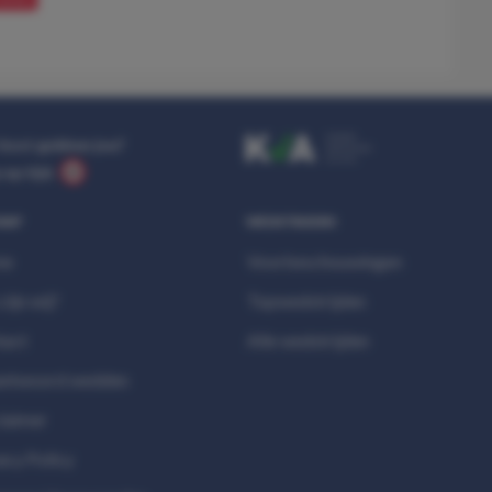
WING
kost gokken jou?
op tijd.
MAP
WEDSTRIJDEN
me
Voorbeschouwingen
zijn wij?
Topwedstrijden
tact
Alle wedstrijden
antwoord wedden
laimer
acy Policy