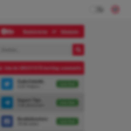
 BETAALDE kanaal
Ontvang ALLE tips op je t
Registreren
Eredivisie
of
Inloggen
Zoeken..
🤝 Join de GROOTSTE betting community
DailyOddsNL
Join hier
6.2k
Volgers
Expert Tips
Join hier
3.6k
abonnees
Bookiebeaters
Join hier
34.6k
leden