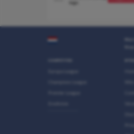
VOORBESCHOU
Wat 
Stop 
COMPETITIES
SITE
Europa League
Ho
Champions League
Wie 
Premier League
Con
Eredivisie
Ver
Disc
Priv