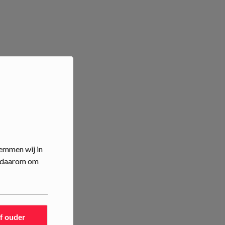
emmen wij in
je daarom om
of ouder