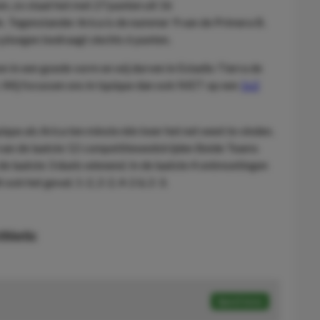
n, zo staat het met 27 punten uit 16
. Tegenstander Arica is de nummer 9 van de Primera B.
e ploegen bedraagt slechts 6 punten.
n in een goede vorm en wij durven in Estadio Tierra de
 Wij focussen ons in Iquique dan ook NIET op een
1x2
ue als Arica ten minste één keer het net weet te vinden.
 van de laatste 12 competitiewedstrijden Beide Teams
de laatste 3 duels winnend. In de laatste 4 ontmoetingen
ook het geval; 1-2, 2-2, 4-2 & 2-3.
thletic
Speel mee