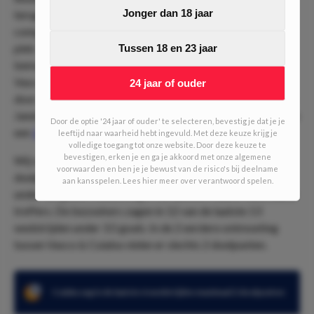
Jonger dan 18 jaar
terug te vinden. Cuiaba staat na de eerste 11
competitiewedstrijden met twaalf punten op de zestiende
plek. Vasco wist vooralsnog slechts 6 punten te
Tussen 18 en 23 jaar
bemachtigen en staat hiermee op de voorlaatste positie.
Vasco beschikt echter wel over het thuisvoordeel en wordt
24 jaar of ouder
door de bookies als de favoriet gezien. Wij durven in Rio de
Janeiro geen favoriet aan te wijzen en focussen ons NIET op
Door de optie '24 jaar of ouder' te selecteren, bevestig je dat je je
een
1x2 weddenschap
.
leeftijd naar waarheid hebt ingevuld. Met deze keuze krijg je
volledige toegang tot onze website. Door deze keuze te
bevestigen, erken je en ga je akkoord met onze algemene
Wij voorzien in Estádio Vasco da Gama maximaal 3
voorwaarden en ben je je bewust van de risico's bij deelname
doelpunten. Vasco zag in 7 van de laatste 9 wedstrijden
aan kansspelen. Lees hier meer over verantwoord spelen.
under 3.5 goals. Cuiaba zag in de laatste 6 duels maximaal 2
treffers. De bezoekers zagen in 12 van de laatste 13
wedstrijden under 3.5 goals. In de 2 eerdere ontmoeting
tussen Vasco & Cuiaba vielen er slechts 2 doelpunten.
Cuiaba zag in de laatste 6 wedstrijden maximaal 2 doelpunten