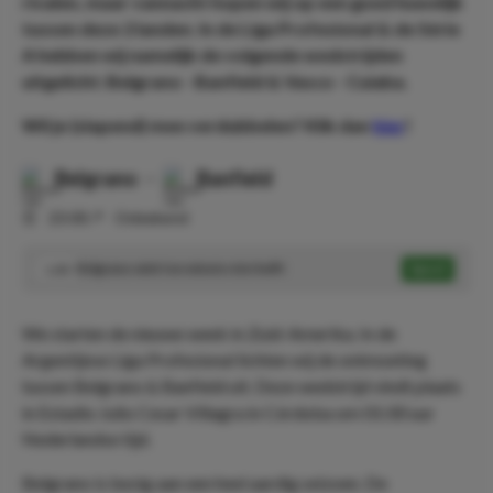
rivalen, maar vannacht hopen wij op een goed huwelijk
tussen deze 2 landen. In de Liga Profesional & de Série
A hebben wij namelijk de volgende wedstrijden
uitgelicht: Belgrano - Banfield & Vasco - Cuiaba.
Wil je (slapend) mee verdubbelen? Klik dan
hier
!
Belgrano
-
Banfield
⏰
23:00
📍
Onbekend
Belgrano wint ten minste één helft
Speel
1.83
We starten de nieuwe week in Zuid-Amerika. In de
Argentijnse Liga Profesional lichten wij de ontmoeting
tussen Belgrano & Banfield uit. Deze wedstrijd vindt plaats
in Estadio Julio Cesar Villagra in Córdoba om 01:00 uur
Nederlandse tijd.
Belgrano is bezig aan een heel aardig seizoen. De