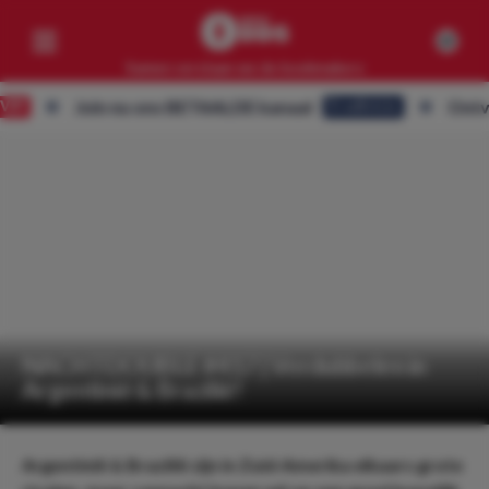
Samen verslaan we de bookmakers
Join nu ons BETAALDE kanaal
Ontvang AL
Eredivisie
Competities
Geen resultaten
Clubs
Geen resultaten
Artikelen
Geen resultaten
NACHTDOUBLE #417 | Verdubbelen in
Argentinië & Brazilië!
Argentinië & Brazilië zijn in Zuid-Amerika elkaars grote