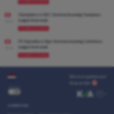
VOORBESCHOUWING
Olympiakos vs NEC: Voorbeschouwing Champions
League Voorronde
08:00
VOORBESCHOUWING
FK Vojvodina vs Ajax: Voorbeschouwing Conference
League Voorronde
08:00
VOORBESCHOUWING
Wat kost gokken jou?
Stop op tijd.
uit
COMPETITIES