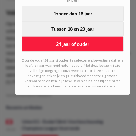
Value
Jonger dan 18 jaar
Op het WK 2022 wist Messi in 4 van de 5 duels ten minste 2
Tussen 18 en 23 jaar
schoten op doel af te vuren. Tegen Saudi-Arabië kwam de
linkspoot tot 3 schoten tussen de palen, tegen Polen zelfs
24 jaar of ouder
tot 4. Slechts 2 schoten tussen de palen tegen Kroatië zou
voor Messi een appeltje eitje moeten zijn. De oud-speler van
Barcelona wist deze line namelijk in 8 van de laatste 9
Door de optie '24 jaar of ouder' te selecteren, bevestig je dat je je
leeftijd naar waarheid hebt ingevuld. Met deze keuze krijg je
interlands te halen. Bij de overige bookies krijgen we
volledige toegang tot onze website. Door deze keuze te
aanzienlijk een lagere quotering; bet365 (1.72), Circus
bevestigen, erken je en ga je akkoord met onze algemene
voorwaarden en ben je je bewust van de risico's bij deelname
(1.77) & Bingoal (1.77).
aan kansspelen. Lees hier meer over verantwoord spelen.
Geschreven door:
NielsDO
Recente artikelen
Union SG - Bodø/Glimt: Voorbeschouwing
Champions League Voorronde
08:00