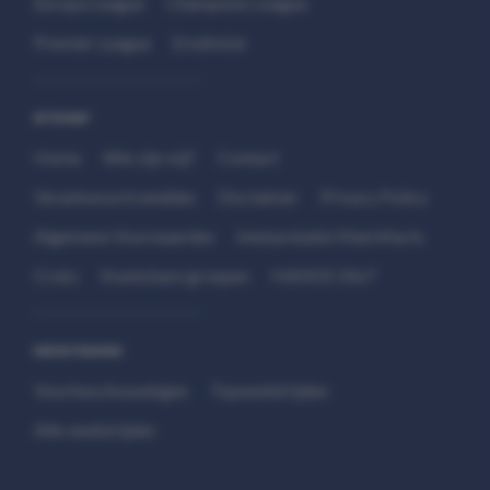
Europa League
Champions League
Premier League
Eredivisie
SITEMAP
Home
Wie zijn wij?
Contact
Verantwoord wedden
Disclaimer
Privacy Policy
Algemene Voorwaarden
Interpretatie Matchfacts
Cruks
Kwetsbare groepen
HANDS 24x7
WEDSTRIJDEN
Voorbeschouwingen
Topwedstrijden
Alle wedstrijden