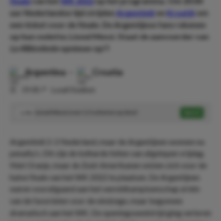
finale
van het
WK 2022
op het programma. Om 20:00
uur Nederlandse tijd strijden
Argentinië
en
Kroatië
om
een ticket voor de finale. De Argentijnse fans rekenen
op hun vedette; Lionel Messi. Staat de aanvoerder van
La Albiceleste
opnieuw op?!
Argentina
-
Croatia
⏰
19:00
📍
Lusail Stadium
Lionel Messi over 1.5 schoten op doel
Speel
1.96
Argentinië 2-2 Nederland, maar de Argentijnen wonnen na
penalty’s. Dit zijn de keiharde feiten van afgelopen vrijdag.
Niet Oranje, maar de Zuid-Amerikanen wisten zich voor de
halve finale van het WK 2022 te plaatsen. De Argentijnen
waren voorafgaand aan het wereldkampioenschap al één
van de favorieten voor de eindzege, maar begonnen
dramatisch aan het WK. De openingswedstrijd ging verloren