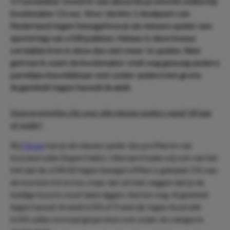
17 november stond er een absurde promotie online bij
bookmaker Circus. Voor slechts 1 doelpunt van
Nederland tegen Senegal kon je als nieuwe speler een
quotering van x100 pakken. Helaas is deze bonus
verwijderd en is deze dus niet meer te spelen. Niet
getreurd, want de bookmaker stelt nog genoeg andere
pareltjes beschikbaar met onder andere het grote
Argentinië tegen Saoedi-Arabië.
Deze promoties zijn voor alle nieuwe spelers vanaf 18 jaar
of ouder!
Bij
Circus
kan je als nieuwe speler dus profiteren van
boosted odds (SuperOdds). Uiteraard balen wij ook van het
feit dat de x100.00 tegen Senegal offline is gehaald. Dit was
de mooiste tot nu toe, maar dat wil niet zeggen dat je de
huidige boosts moet laten liggen. Sterker nog, Argentinië
tegen Saoedi-Arabië (x50) of Frankrijk tegen Australië
(x50) vallen normaal gesproken ook onder de categorie