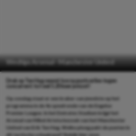
Wedtips Arsenal - Manchester United
Druk op Ten Hag neemt toe na puntverlies tegen
concurrent: tot wel 5.20 keer je inzet!
Op zondag staat er een kraker van jewelste op het
programma in de 4e speelronde van de Engelse
Premier League. In het Emirates Stadium krijgt het
Arsenal van Mikel Arteta bezoek van het Manchester
United van Erik Ten Hag. Welke ploeg pakt de punten in
dit tactische schaakspel? Bekijk hier onze