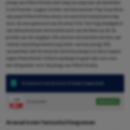
ploeg van Mikel Arteta leek lang op weg naar de landstitel
in de Premier League. Echter zat leermeester Pep Guardiola
zijn pupil Mikel Arteta dwars en werd het kampioenschap
door de neus geboord van Arsenal. Erik Ten Hag eindigde in
zijn debuutseizoen als hoofdcoach van de Reds op de 3e
positie van de ranglijst. Dit seizoen verwachten de fans van
United vanzelfsprekend nog beter van hun ploeg. Wij
verwachten dat Arsenal de sterkste ploeg is in deze topper
tegen Manchester United vandaag en gaan dan ook voor
een driepunter voor de ploeg van Mikel Arteta.
Arsenal won 2 van de eerste 3 Premier League duels
1.80
Arsenal wint
Speel mee
Arsenal is niet fantastisch begonnen