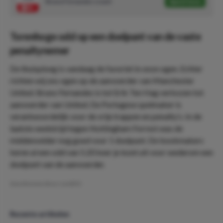
Bruno Fernandes scoort
Speel mee
Torenhoge odd op een doelpunt van de vaste
penaltynemer
De thuisploeg is vandaag de favoriet in onze ogen. Echter
richten wij ons ogen op de aanvoerder van Manchester
United. Bruno Fernandes is tot Erik Ten Hag verkozen tot
aanvoerder van United. De Portugese spelmaker is
verantwoordelijk voor de vrije trappen en penalty’s. In de
laatste wedstrijd tegen Nottingham Forrest was de
middenvelder nog goed voor 1 doelpunt. De bookmakers
keren al een odd van 5.20 keer je inzet uit voor wederom een
doelpunt van de aanvoerder.
Geschreven door:
LeviDO
Recente artikelen