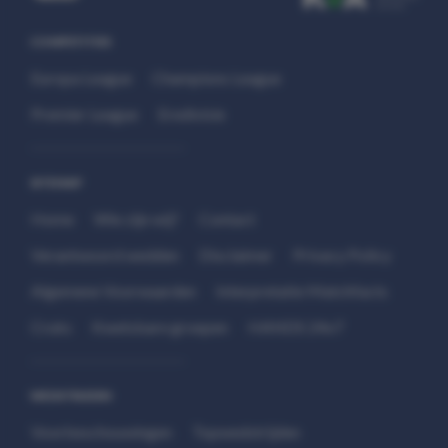
COMPETITIES
Europa League
Champions League
Premier League
Eredivisie
SITEMAP
Home
Wie zijn wij?
Contact
Verantwoord wedden
Disclaimer
Privacy Policy
Algemene Voorwaarden
Interpretatie Matchfacts
Cruks
Kwetsbare groepen
HANDS 24x7
WEDSTRIJDEN
Voorbeschouwingen
Topwedstrijden