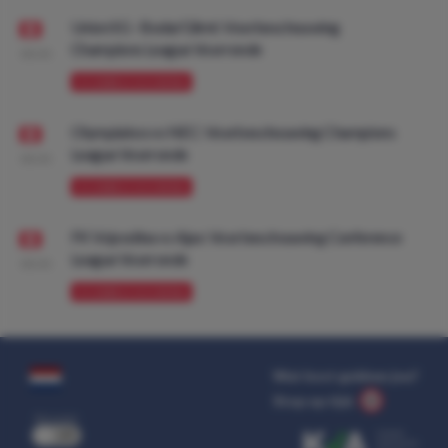
Union SG - Bodø/Glimt: Voorbeschouwing
Champions League Voorronde
08:00
VOORBESCHOUWING
Olympiakos vs NEC: Voorbeschouwing Champions
League Voorronde
08:00
VOORBESCHOUWING
FK Vojvodina vs Ajax: Voorbeschouwing Conference
League Voorronde
08:00
VOORBESCHOUWING
Wat kost gokken jou?
Stop op tijd.
uit