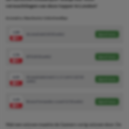
verwachtingen van deze topper in London!
Arsenal vs. Manchester United wedtips
1.80
Arsenal wint (4/10 units)
Speel mee
1.56
BTS (4/10 units)
Speel mee
4.45
Arsenal wint met 2-1, 3-1 of 4-1 (2/10
Speel mee
units)
5.20
Bruno Fernandes scoort (1/10 units)
Speel mee
Wat een seizoen maakte de Gunners vorig seizoen door. De